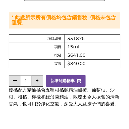
* 此處所示所有價格均包含銷售稅. 價格未包含
運費.
331876
項目編號
15ml
項目
$641.00
批發
$840.00
零售
新增到購物車
優橘配方精油揉合五種柑橘類精油甜橙、葡萄柚、沙
柑、柑橘、檸檬和綠薄荷精油，散發出令人振奮的清新
香氣，也可用於淨化空氣，深受大人及孩子們的喜愛。