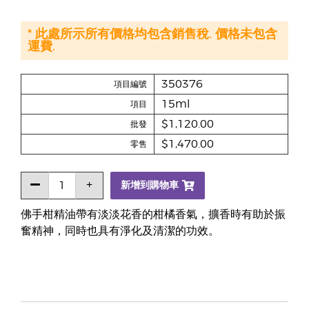
* 此處所示所有價格均包含銷售稅. 價格未包含
運費.
350376
項目編號
15ml
項目
$1,120.00
批發
$1,470.00
零售
新增到購物車
佛手柑精油帶有淡淡花香的柑橘香氣，擴香時有助於振
奮精神，同時也具有淨化及清潔的功效。