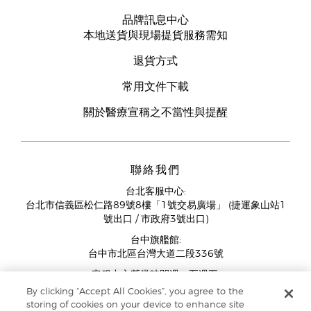
品牌訊息中心
本地送貨與現場提貨服務需知
退貨方式
常用文件下載
關於醫療宣稱之不當性與提醒
聯絡我們
台北客服中心:
台北市信義區松仁路89號8樓「1號交易廣場」 (捷運象山站1
號出口 / 市政府3號出口)
台中旗艦館:
台中市北區台灣大道二段336號
客服中心營業時間週一至週五:
11:00AM - 07:00PM
By clicking “Accept All Cookies”, you agree to the
(例假日與國定假日除外)
storing of cookies on your device to enhance site