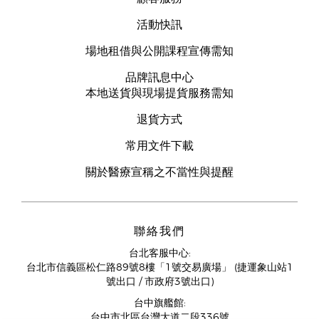
活動快訊
場地租借與公開課程宣傳需知
品牌訊息中心
本地送貨與現場提貨服務需知
退貨方式
常用文件下載
關於醫療宣稱之不當性與提醒
聯絡我們
台北客服中心:
台北市信義區松仁路89號8樓「1號交易廣場」 (捷運象山站1
號出口 / 市政府3號出口)
台中旗艦館:
台中市北區台灣大道二段336號