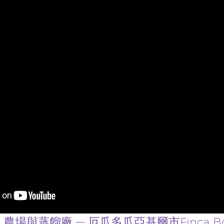
ica 農場與蒸餾廠 — 厄瓜多瓜亞基爾市Finca Botani