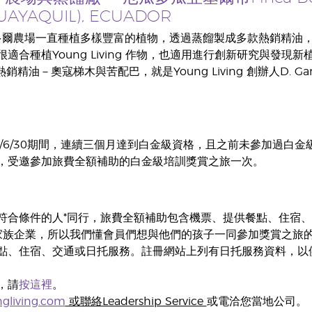
AYAQUIL), ECUADOR
瓜多爾農場一直種植多樣豐富的植物，透過蒸餾製成多款熱銷精油
適合種植Young Living 作物，也適用進行創新研究與發現新
g 的兩款熱銷精油－奧寇梯木與苦配巴，就是Young Living 創辦人
-2026/6/30期間，連續三個月達到白金級資格，且之前未參加
，受邀參加旅費全額補助的白金級培訓獎賞之旅一次。
符合條件的人*同行，旅費全額補助包含機票、提供餐點、住宿
 是一間家族企業，所以我們懂會員們想與他們的孩子一同參加獎賞之旅的心
點、住宿、交通或日托服務。註冊網站上列有日托服務資料，以
，請
按這裡
。
gliving.com
或聯絡Leadership Service
或電洽您當地公司。