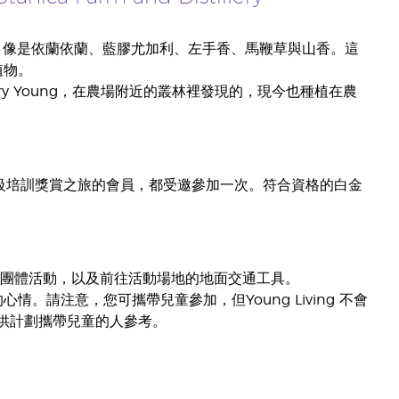
，像是依蘭依蘭、藍膠尤加利、左手香、馬鞭草與山香。這
植物。
D. Gary Young，在農場附近的叢林裡發現的，現今也種植在農
過白金級培訓獎賞之旅的會員，都受邀參加一次。符合資格的白金
、團體活動，以及前往活動場地的地面交通工具。
情。請注意，您可攜帶兒童參加，但Young Living 不會
供計劃攜帶兒童的人參考。