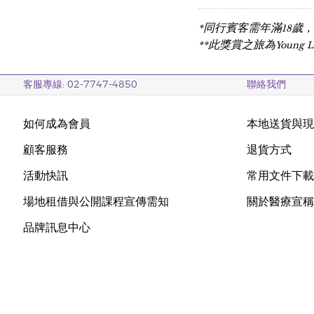
*同行賓客需年滿18
**此獎賞之旅為Young 
客服專線: 02-7747-4850
聯絡我們
如何成為會員
本地送貨與
顧客服務
退貨方式
活動快訊
常用文件下
場地租借與公開課程宣傳需知
關於醫療宣
品牌訊息中心