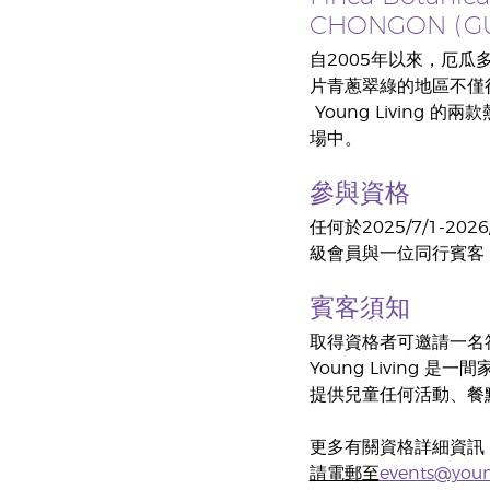
CHONGON (GU
自2005年以來，厄
片青蔥翠綠的地區不僅很
​ Young Livin
場中。
參與資格
任何於2025/7/1
級會員與一位同行賓客
賓客須知
取得資格者可邀請一名
Young Living
提供兒童任何活動、餐
更多有關資格詳細資訊
請電郵至
events@youn