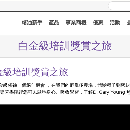
精油新手
產品
事業商機
優惠
活動
白金級培訓獎賞之旅
白金級培訓獎賞之旅
金級領袖一個絕佳機會 ，在我們的厄瓜多農場，體驗種子到密
樂芳學院裡您可以鬆弛身心、吸收學習，了解D. Gary Youn