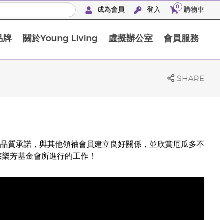
0
成為會員
登入
購物車
品牌
關於Young Living
虛擬辦公室
會員服務
The D. Gary Young, Young Living 基金會
SHARE
封品質承諾，與其他領袖會員建立良好關係，並欣賞厄瓜多不
g 悠樂芳基金會所進行的工作！