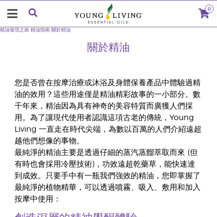
0
精油發現之旅
精油指南
關於精油
關於精油
您是否曾在按摩治療或沐浴及身體保養產品中體驗過精
油的效用？這些用途僅是精油精彩故事的一小部分。數
千年來，精油因為具有神奇的美容特質而廣獲人們採
用。為了讓現代使用者認識這項古老的傳統，Young
Living 一直走在時代尖端，為數以百萬的人們介紹遠超
越他們想像的事物。
最純淨的精油主要是透過仔細的蒸汽蒸餾萃取而來 (但
有時也會採用冷壓技術)，功效遠超乾藥草，能快速達
到成效。只要手中有一瓶我們強效的精油，您即掌握了
最純淨的植物精華，可以透過噴霧、吸入、敷用和加入
按摩中使用：