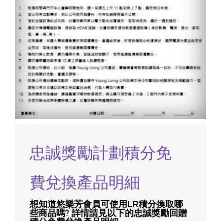
忠誠獎勵計劃積分免
費兌換產品明細
想知道悠樂芳會員可使用LR積分換取哪
些商品嗎? 詳情請見以下的
忠誠獎勵回贈