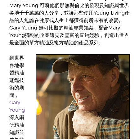
Mary Young 可將他們那無與倫比的發現及知識與世界
各地千千萬萬的人分享，並讓那些使用Young Living產
品的人無論在健康或人生上都獲得前所未有的改變。
Gary Young 無可比擬的精油專業知識，配合Mary
Young獨到的企業遠見及豐富的直銷經驗，創造出世界
最全面的單方精油及複方精油的產品系列。
到世界
各地學
習精油
蒸餾技
術的期
間，
Gary
Young
深入鑽
研精油
知識並