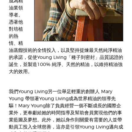
成為精
油業領
導者。
憑著他
對培植
的熱
情、精
油蒸餾技術的全情投入，以及堅持提煉最天然純淨精油
的承諾，促使Young Living「種子到密封」品質認證的
誕生，並製造100% 純淨、天然的精油，以維持精油強
大的效用。
我們Young Living另一位舉足輕重的創辦人 Mary
Young 帶領著Young Living成為世界精油的領導先
驅！Mary Young除了負責經營一個不斷成長的國際企
業外，更奉獻給她的時間指導及幫助會員實現他們的事
業藍圖及夢想。此外，她以身作則關愛有需要的人並帶
動員工投入全球慈善，這亦是引領Young Living邁向成