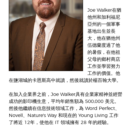
Joe Walker在猶
他州和加利福尼
亞州的一個軍事
基地出生並長
大，他在猶他州
伍德蘭度過了他
的暑假，在他祖
父母的鄉村商店
工作並學習努力
工作的價值。他
在鹽湖城的卡恩斯高中就讀，然後就讀於楊百翰大學。
在加入企業界之前，Joe Walker具有企業家精神並經營
成功的影印機生意，平均年銷售額為 500,000 美元。
然後他繼續在信息技術領域工作，為 Word Perfect、
Novell、Nature's Way 和現在的 Young Living 工作
了將近 12年，使他在 IT 領域擁有 28 年的經驗。