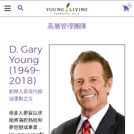
0
高層管理團隊
D. Gary
Young
(1949–
2018)
創辦人及現代精
油運動之父
很多人夢寐以求
能將滿腔熱枕和
夢想變成事業，