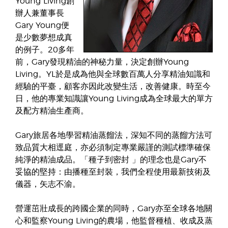
Young Living創
辦人兼董事長
Gary Young便
是少數夢想成真
的例子。20多年
前，Gary發現精油的神秘力量，決定創辦Young
Living。YL於是成為他與全球數百萬人分享精油知識和
經驗的平臺，顧客亦因此改變生活，改善健康。時至今
日，他的專業知識讓Young Living成為全球最大的單方
及配方精油生產商。
Gary旅居各地學習精油蒸餾法，深知不同的蒸餾方法可
致品質大相逕庭，亦必須制定專業嚴謹的測試標準確保
純淨的精油成品。「種子到密封 」的理念也是Gary不
妥協的堅持：由播種至封裝，我們全程使用最新技術及
儀器，矢志不渝。
營運茁壯成長的跨國企業的同時，Gary亦至全球各地關
心和監察Young Living的農場，他監督種植、收成及蒸