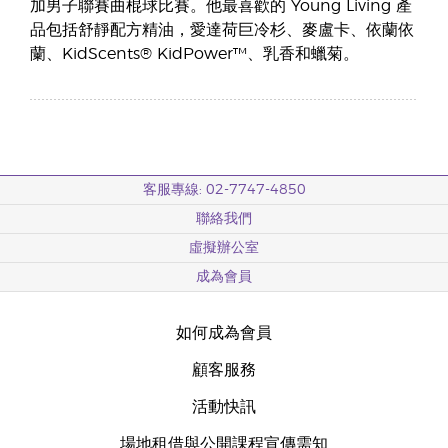
加男子聯賽曲棍球比賽。他最喜歡的 Young Living 產
品包括舒靜配方精油，愛達荷巨冷杉、麥盧卡、依蘭依
蘭、KidScents® KidPower™、乳香和蠟菊。
客服專線: 02-7747-4850
聯絡我們
虛擬辦公室
成為會員
如何成為會員
顧客服務
活動快訊
場地租借與公開課程宣傳需知