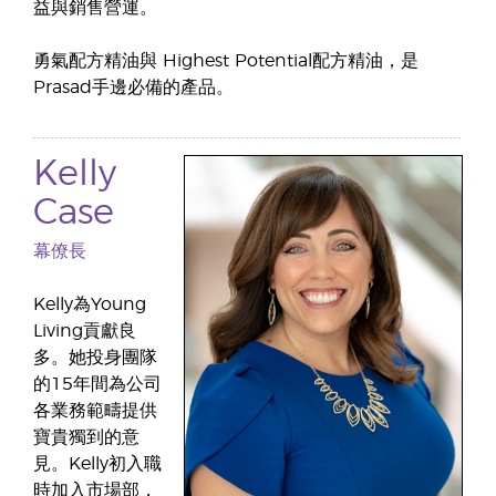
益與銷售營運。
勇氣配方精油與 Highest Potential配方精油，是
Prasad手邊必備的產品。
Kelly
Case
幕僚長
Kelly為Young
Living貢獻良
多。她投身團隊
的15年間為公司
各業務範疇提供
寶貴獨到的意
見。Kelly初入職
時加入市場部，