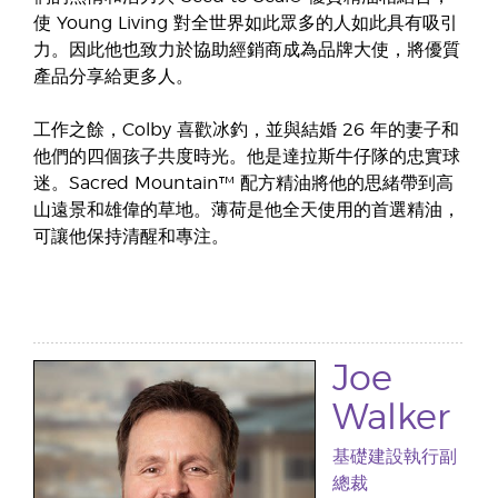
使 Young Living 對全世界如此眾多的人如此具有吸引
力。因此他也致力於協助經銷商成為品牌大使，將優質
產品分享給更多人。
工作之餘，Colby 喜歡冰釣，並與結婚 26 年的妻子和
他們的四個孩子共度時光。他是達拉斯牛仔隊的忠實球
迷。Sacred Mountain™ 配方精油將他的思緒帶到高
山遠景和雄偉的草地。薄荷是他全天使用的首選精油，
可讓他保持清醒和專注。
Joe
Walker
基礎建設執行副
總裁