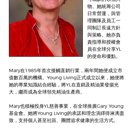
物。她統籌公司
日常營運，與管
理團隊及員工一
同制訂長遠方針
與策略。她亦負
責指導和授權會
員在全球分享YL
的使命和優點。
Mary在1985年首次接觸直銷行業，兩年間她便成立市
值數百萬的機構。Young Living正式成立以來，她便將
她的專業知識結合經驗，將YL在直銷及精油業發揚光
大，繼而成為全球領先精油生產商。
Mary也積極投身YL慈善事業，在全球推廣Gary Young
基金會。她將Young Living的承諾和理念演繹得淋漓盡
致，支持個人甚至社區、團體追求健康的生活方式。