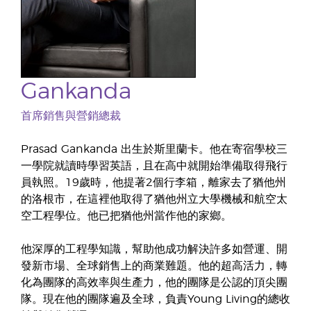
Gankanda
首席銷售與營銷總裁
Prasad Gankanda 出生於斯里蘭卡。他在寄宿學校三
一學院就讀時學習英語，且在高中就開始準備取得飛行
員執照。19歲時，他提著2個行李箱，離家去了猶他州
的洛根市，在這裡他取得了猶他州立大學機械和航空太
空工程學位。他已把猶他州當作他的家鄉。
他深厚的工程學知識，幫助他成功解決許多如營運、開
發新市場、全球銷售上的商業難題。他的超高活力，轉
化為團隊的高效率與生產力，他的團隊是公認的頂尖團
隊。現在他的團隊遍及全球，負責Young Living的總收