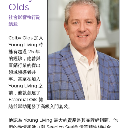
Olds
社會影響執行副
總裁
Colby Olds 加入
Young Living 時
擁有超過 25 年
的經驗，他曾與
直銷行業的傑出
領域領導者共
事。甚至在加入
Young Living 之
前，他就創建了
Essential Oils 雜
誌並幫助開發了高級入門套裝。
他認為 Young Living 最大的資產是其品牌經銷商。他
們的熱情和活力與 Seed to Seal® 優質精油相結合，