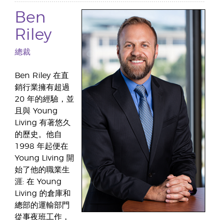
Ben
Riley
總裁
Ben Riley 在直
銷行業擁有超過
20 年的經驗，並
且與 Young
Living 有著悠久
的歷史。他自
1998 年起便在
Young Living 開
始了他的職業生
涯: 在 Young
Living 的倉庫和
總部的運輸部門
從事夜班工作，