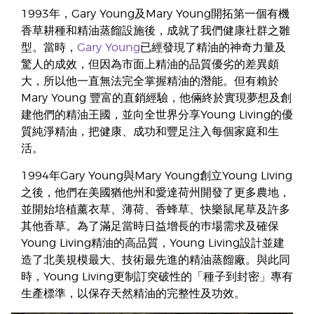
1993年，Gary Young及Mary Young開拓第一個有機
香草耕種和精油蒸餾設施後，成就了我們健康社群之雛
型。當時，
Gary Young
已經發現了精油的神奇力量及
驚人的成效，但因為市面上精油的品質優劣的差異頗
大，所以他一直無法完全掌握精油的潛能。但有賴於
Mary Young 豐富的直銷經驗，他倆終於實現夢想及創
建他們的精油王國，並向全世界分享Young Living的優
質純淨精油，把健康、成功和豐足注入每個家庭和生
活。
1994年Gary Young與Mary Young創立Young Living
之後，他們在美國猶他州和愛達荷州開發了更多農地，
並開始培植薰衣草、薄荷、香蜂草、快樂鼠尾草及許多
其他香草。為了滿足當時日益增長的巿場需求及確保
Young Living精油的高品質，Young Living設計並建
造了北美規模最大、技術最先進的精油蒸餾廠。與此同
時，Young Living更制訂突破性的「種子到封密」專有
生產標準，以保存天然精油的完整性及功效。