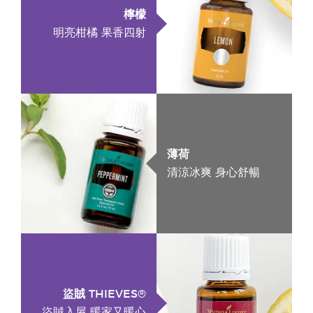
檸檬
明亮柑橘 果香四射
薄荷
清涼冰爽 身心舒暢
盜賊 THIEVES®
盜賊入屋 暖家又暖心