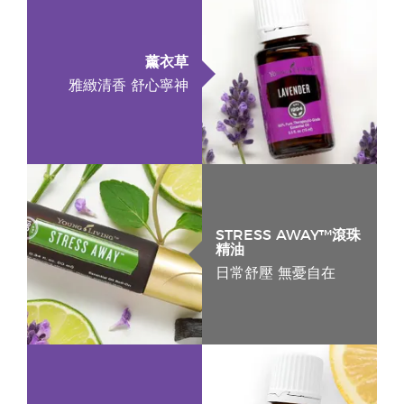
薰衣草
雅緻清香 舒心寧神
STRESS AWAY™滾珠
精油
日常舒壓 無憂自在