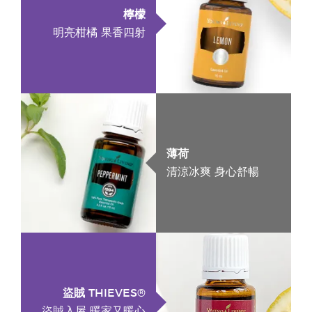
檸檬
明亮柑橘 果香四射
薄荷
清涼冰爽 身心舒暢
盜賊 THIEVES®
盜賊入屋 暖家又暖心