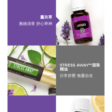
薰衣草
雅緻清香 舒心寧神
STRESS AWAY™滾珠
精油
日常舒壓 無憂自在