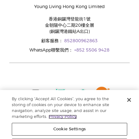
Young Living Hong Kong Limited
香港銅鑼灣登龍街1號
金朝陽中心二期20樓全層
(銅鑼灣港鐵站A出口)
顧客服務：
852800962863
WhatsApp聯繫我們：
+852 5506 9428
By clicking “Accept All Cookies”, you agree to the
storing of cookies on your device to enhance site
navigation, analyze site usage, and assist in our
marketing efforts.
Privacy Policy
Cookie Settings