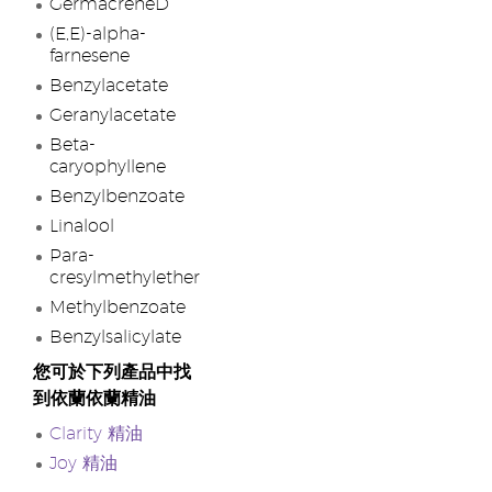
GermacreneD
(E,E)-alpha-
farnesene
Benzylacetate
Geranylacetate
Beta-
caryophyllene
Benzylbenzoate
Linalool
Para-
cresylmethylether
Methylbenzoate
Benzylsalicylate
您可於下列產品中找
到依蘭依蘭精油
Clarity 精油
Joy 精油