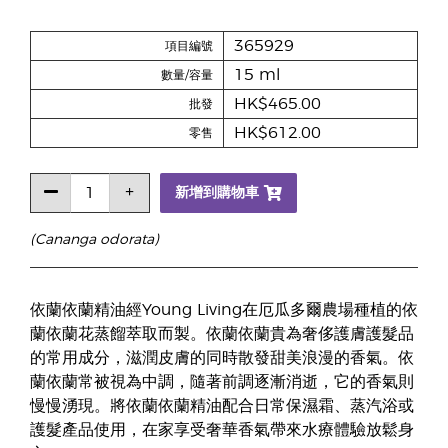
365929
項目編號
15 ml
數量/容量
HK$465.00
批發
HK$612.00
零售
新增到購物車
(Cananga odorata)
依蘭依蘭精油經Young Living在厄瓜多爾農場種植的依
蘭依蘭花蒸餾萃取而製。依蘭依蘭貴為奢侈護膚護髮品
的常用成分，滋潤皮膚的同時散發甜美浪漫的香氣。依
蘭依蘭常被視為中調，隨著前調逐漸消逝，它的香氣則
慢慢湧現。將依蘭依蘭精油配合日常保濕霜、蒸汽浴或
護髮產品使用，在家享受奢華香氣帶來水療體驗放鬆身