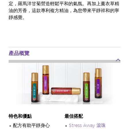
定，羅馬洋甘菊營造輕鬆平和的氣氛。再加上薰衣草精
油的芳香，這款專利複方精油，為您帶來平靜祥和的寧
靜感覺。
產品概覽
特色和優點
最佳搭配
配方有助平靜身心
Stress Away 滾珠