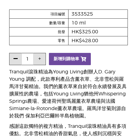
3533525
項目編號
10 ml
數量/容量
HK$325.00
批發
HK$428.00
零售
新增到購物車
Tranquil滾珠精油為Young Living創辦人D. Gary
Young 調配，此款專利產品含薰衣草、北非雪松與羅
馬洋甘菊精油。我們的薰衣草來自於符合永續發展及具
擴展性的農場，包括Young Living猶他州Whispering
Springs農場、愛達荷州聖瑪麗薰衣草農場與法國
Simiane-la-Rotonde薰衣草農場。羅馬洋甘菊則源自
於我們 保加利亞巴爾幹半島植物園。
感謝這款獨特的複方精油，Tranquil滾珠精油具有多項
優點。北非雪松精油的香甜氣息，使人感到沉穩與安