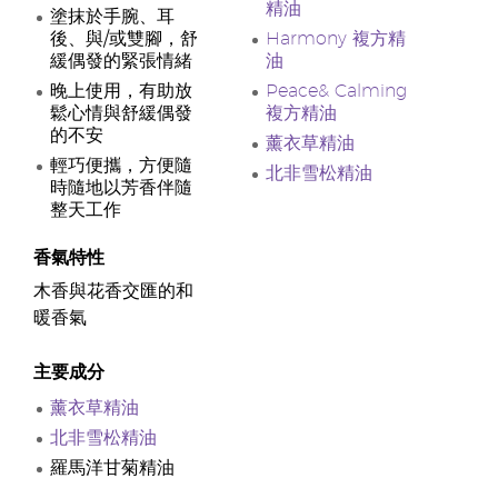
精油
塗抹於手腕、耳
後、與/或雙腳，舒
Harmony 複方精
緩偶發的緊張情緒
油
晚上使用，有助放
Peace& Calming
鬆心情與舒緩偶發
複方精油
的不安
薰衣草精油
輕巧便攜，方便隨
北非雪松精油
時隨地以芳香伴隨
整天工作
香氣特性
木香與花香交匯的和
暖香氣
主要成分
薰衣草精油
北非雪松精油
羅馬洋甘菊精油