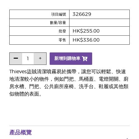
326629
項目編號
數量/容量
HK$255.00
批發
HK$336.00
零售
新增到購物車
Thieves盜賊清潔噴霧易於攜帶，讓您可以輕鬆、快速
地清潔較小的物件，例如門把、馬桶蓋、電燈開關、廚
房水槽、門把、公共廁所座椅、洗手台、鞋履或其他類
似物體的表面。
產品概覽