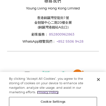
聯絡我們
Young Living Hong Kong Limited
香港銅鑼灣登龍街1號
金朝陽中心二期20樓全層
(銅鑼灣港鐵站A出口)
顧客服務：
852800962863
WhatsApp聯繫我們：
+852 5506 9428
By clicking “Accept All Cookies”, you agree to the
storing of cookies on your device to enhance site
navigation, analyze site usage, and assist in our
marketing efforts.
Privacy Policy
Cookie Settings