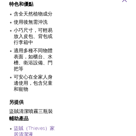
特色和優點
含全天然植物成分
使用後無需沖洗
小巧尺寸，可輕易
放入皮包、背包或
行李箱中
適用多種不同物體
表面，如櫃台、水
槽、衛浴設備、門
把等
可安心在全家人身
邊使用，包含兒童
和寵物
另提供
盜賊清潔噴霧三瓶裝
輔助產品
盜賊（Thieves）家
居清潔液