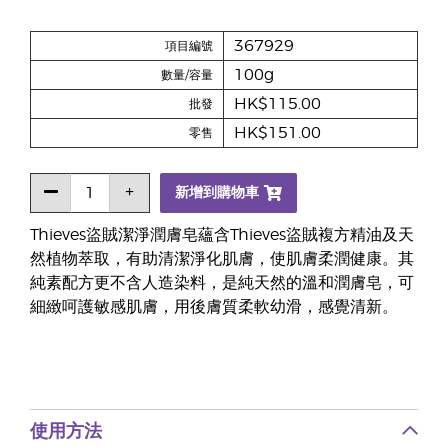
367929
項目編號
100g
數量/容量
HK$115.00
批發
HK$151.00
零售
新增到購物車
Thieves盜賊潔淨潤膚皂蘊含Thieves盜賊複方精油及天
然植物萃取，有助清潔淨化肌膚，使肌膚柔潤健康。其
純素配方更不含人造染料，是純天然的溫和潤膚皂，可
細緻呵護敏感肌膚，用後膚質柔軟幼滑，感覺清新。
使用方法