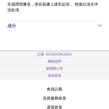
先濕潤潤膚皂，塗在肌膚上揉至起泡， 然後以清水沖
洗乾淨。
成分
訂購: 852800962863
聯絡我們
虛擬辦公室
成為會員
會員註冊
送貨服務政策
退貨政策