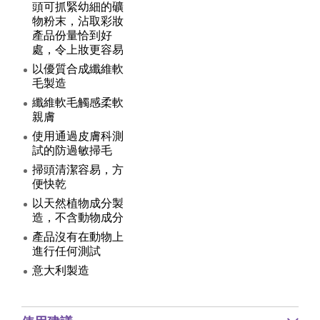
頭可抓緊幼細的礦
物粉末，沾取彩妝
產品份量恰到好
處，令上妝更容易
以優質合成纖維軟
毛製造
纖維軟毛觸感柔軟
親膚
使用通過皮膚科測
試的防過敏掃毛
掃頭清潔容易，方
便快乾
以天然植物成分製
造，不含動物成分
產品沒有在動物上
進行任何測試
意大利製造