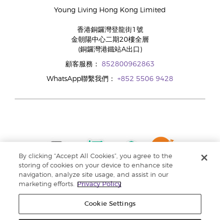
Young Living Hong Kong Limited
香港銅鑼灣登龍街1號
金朝陽中心二期20樓全層
(銅鑼灣港鐵站A出口)
顧客服務：
852800962863
WhatsApp聯繫我們：
+852 5506 9428
By clicking “Accept All Cookies”, you agree to the
storing of cookies on your device to enhance site
navigation, analyze site usage, and assist in our
marketing efforts.
Privacy Policy
Cookie Settings