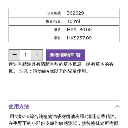
362629
項目編號
15 ml
數量/容量
HK$180.00
批發
HK$237.00
零售
新增到購物車
迷迭香精油具有清新香甜的草本氣息，略有草本的香
氣。 注意：請勿給4歲以下的兒童使用。
使用方法
•用4滴V-6綜合純植物油或橄欖油稀釋1滴迷迭香精油。
在手臂下的小部份皮膚作敏感測試，然後塗抺於所需部