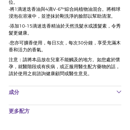
位。
•將1滴迷迭香油與4滴V-6™綜合純植物油混合。將棉球
浸泡在溶液中，並塗抹於剛洗淨的臉部以幫助清潔。
•添加10-15滴迷迭香精油於天然洗髮水或護髮素，令秀
髮更健康。
•您亦可擴香使用，每日3次，每次30分鐘，享受充滿木
香和活力的香氣。
注意：請將本品放在兒童不能觸及的地方。如您處於懷
孕，就醫階段或有疾病，或正服用醫生配方藥物的話，
請於使用之前諮詢健康顧問或醫生意見。
成分
更多配方