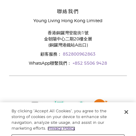
聯絡我們
Young Living Hong Kong Limited
香港銅鑼灣登龍街1號
金朝陽中心二期20樓全層
(銅鑼灣港鐵站A出口)
顧客服務：
852800962863
WhatsApp聯繫我們：
+852 5506 9428
By clicking “Accept All Cookies”, you agree to the
storing of cookies on your device to enhance site
navigation, analyze site usage, and assist in our
marketing efforts.
Privacy Policy