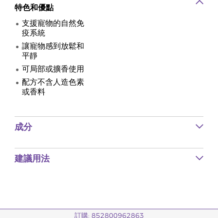
特色和優點
支援寵物的自然免
疫系統
讓寵物感到放鬆和
平靜
可局部或擴香使用
配方不含人造色素
或香料
成分
建議用法
訂購: 852800962863