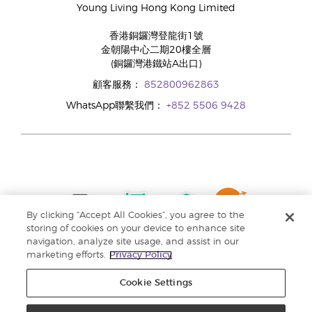
Young Living Hong Kong Limited
香港銅鑼灣登龍街1號
金朝陽中心二期20樓全層
(銅鑼灣港鐵站A出口)
顧客服務：
852800962863
WhatsApp聯繫我們：
+852 5506 9428
By clicking “Accept All Cookies”, you agree to the
storing of cookies on your device to enhance site
navigation, analyze site usage, and assist in our
marketing efforts.
Privacy Policy
Cookie Settings