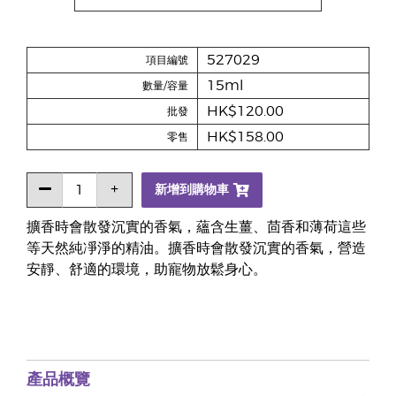
527029
項目編號
15ml
數量/容量
HK$120.00
批發
HK$158.00
零售
新增到購物車
擴香時會散發沉實的香氣，蘊含生薑、茴香和薄荷這些
等天然純凈淨的精油。擴香時會散發沉實的香氣，營造
安靜、舒適的環境，助寵物放鬆身心。
產品概覽