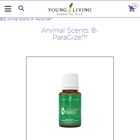
0
產品
Animal Scents ®- ParaGize™
Animal Scents ®-
ParaGize™