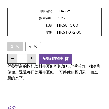
304229
項目編號
2 pk
數量/容量
HK$815.00
批發
HK$1,072.00
零售
2 PK
4 PK
新增到購物車
營養豐富的枸杞飲料寧夏紅可以讓您充滿活力、強身和
保健。透過每日飲用寧夏紅， 可將健康提升到一個全
新的水平。
成分