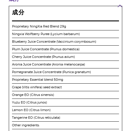
成分
Proprietary NingXia Red Blend 29g
Ningxia Wolfberry Puree (Lycium barbarum)
Blueberry Juice Concentrate (Vaccinium corymbosum)
Plum Juice Concentrate (Prunus domestica)
Cherry Juice Concentrate (Prunus avium)
Aronia Juice Concentrate (Aronia melanocarpa)
Pomegranate Juice Concentrate (Punica granatum)
Proprietary Essential blend 50mg
Grape (Vitis vinifera) seed extract
Orange EO (Citrus sinensis)
Yuzu EO (Citrus junos)
Lemon EO (Citrus limon)
Tangerine EO (Citrus reticulata)
Other ingredients: