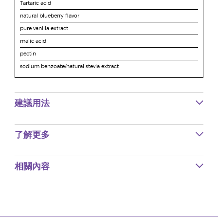
Tartaric acid
natural blueberry flavor
pure vanilla extract
malic acid
pectin
sodium benzoate/natural stevia extract
建議用法
了解更多
相關內容