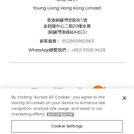
Young Living Hong Kong Limited
香港銅鑼灣登龍街1號
金朝陽中心二期20樓全層
(銅鑼灣港鐵站A出口)
顧客服務：
852800962863
WhatsApp聯繫我們：
+852 5506 9428
By clicking “Accept All Cookies”, you agree to the
storing of cookies on your device to enhance site
navigation, analyze site usage, and assist in our
marketing efforts.
Privacy Policy
Cookie Settings