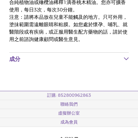
合純植物油或橄欖油稀釋1滴香桃木精油。您亦可擴香
使用，每日3次，每次30分鐘。
注意：請將本品放在兒童不能觸及的地方。只可外用，
塗抺範圍需遠離眼睛和粘膜。如您處於懷孕、哺乳、就
醫階段或有疾病，或正服用醫生配方藥物的話，請於使
用之前諮詢健康顧問或醫生意見。
成分
訂購: 852800962863
聯絡我們
虛擬辦公室
成為會員