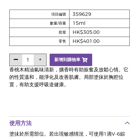
359629
項目編號
15ml
數量/容量
HK$305.00
批發
HK$401.00
零售
新增到購物車
香桃木精油氣味清新，擴香時有助振奮及放鬆心情。它
的性質溫和，能淨化及改善肌膚。局部塗抹於胸腔位
置，有助支援呼吸道健康。
使用方法
塗抺於所需部位。若出現敏感情況，可使用1滴V-6綜