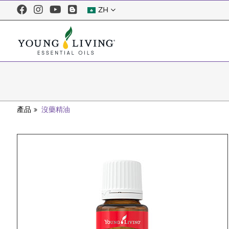
ZH
產品
沒藥精油