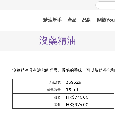
精油新手
產品
品牌
關於Youn
沒藥精油
沒藥精油具有濃郁的煙熏、香醋的香味，可以幫助淨化和
359329
項目編號
15 ml
數量/容量
HK$740.00
批發
HK$974.00
零售