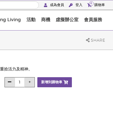
0
成為會員
登入
購物車
g Living
活動
商機
虛擬辦公室
會員服務
BLOOM膠原亮膚飲高級體驗套裝
SHARE
重拾活力及精神。
新增到購物車