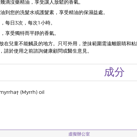
入幾滴沒藥精油，享受讓人放鬆的香氣。
精油到您的洗髮水或護髮素，享受精油的保濕益處。
用，每日3次，每次1小時。
用，享受獨特而平靜的香氣。
放在兒童不能觸及的地方。只可外用，塗抺範圍需遠離眼睛和粘
，請於使用之前諮詢健康顧問或醫生意見。
成分
rrha† (Myrrh) oil
虛擬辦公室