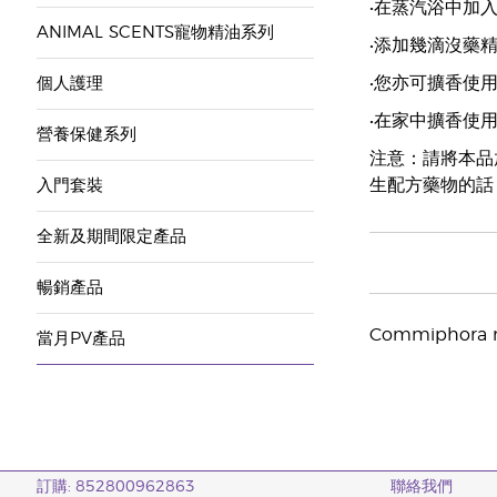
•在蒸汽浴中加
ANIMAL SCENTS寵物精油系列
•添加幾滴沒藥
•您亦可擴香使
個人護理
•在家中擴香使
營養保健系列
注意：請將本品
生配方藥物的話
入門套裝
全新及期間限定產品
暢銷產品
Commiphora my
當月PV產品
訂購: 852800962863
聯絡我們