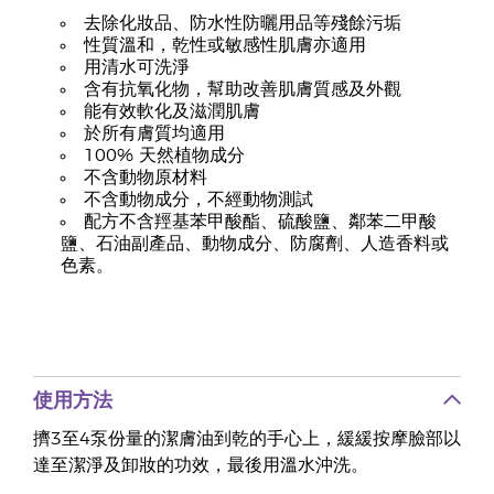
去除化妝品、防水性防曬用品等殘餘污垢
性質溫和，乾性或敏感性肌膚亦適用
用清水可洗淨
含有抗氧化物，幫助改善肌膚質感及外觀
能有效軟化及滋潤肌膚
於所有膚質均適用
100% 天然植物成分
不含動物原材料
不含動物成分，不經動物測試
配方不含羥基苯甲酸酯、硫酸鹽、鄰苯二甲酸
鹽、石油副產品、動物成分、防腐劑、人造香料或
色素。
使用方法
擠3至4泵份量的潔膚油到乾的手心上，緩緩按摩臉部以
達至潔淨及卸妝的功效，最後用溫水沖洗。