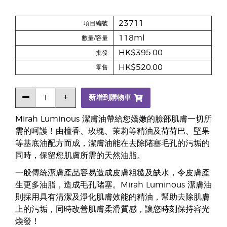
23711
項目編號
118ml
數量/容量
HK$395.00
批發
HK$520.00
零售
新增到購物車
Mirah Luminous 潔膚油帶給您嬌嫩的臉部肌膚一切所
需的呵護！由檀香、玫瑰、茉莉等精油及荷荷巴、堅果
等基底油配方而成，潔膚油能在去除陼塞毛孔的污垢的
同時，保留您肌膚所需的天然油脂。
一般傳統潔膚產品容易造成皮膚粗糙及缺水，令皮膚產
生更多油脂，造成毛孔陼塞。Mirah Luminous 潔膚油
則採用具有清潔及淨化肌膚效能的精油，幫助去除肌膚
上的污垢，同時改善肌膚柔滑質感，讓您時刻保持容光
煥發！