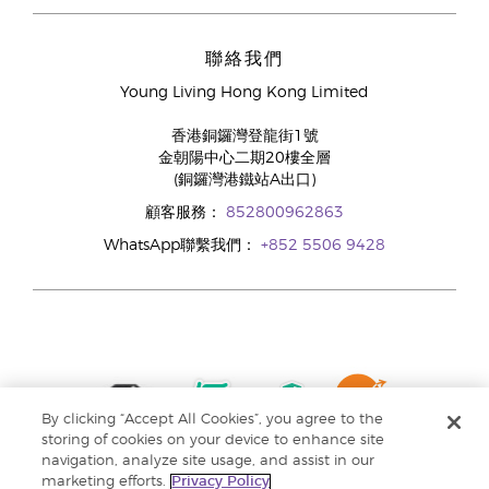
聯絡我們
Young Living Hong Kong Limited
香港銅鑼灣登龍街1號
金朝陽中心二期20樓全層
(銅鑼灣港鐵站A出口)
顧客服務：
852800962863
WhatsApp聯繫我們：
+852 5506 9428
By clicking “Accept All Cookies”, you agree to the
storing of cookies on your device to enhance site
navigation, analyze site usage, and assist in our
marketing efforts.
Privacy Policy