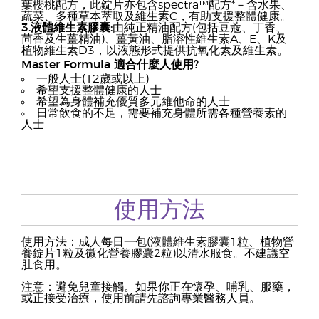
葉櫻桃配方，此錠片亦包含spectra™配方*－含水果、
蔬菜、多種草本萃取及維生素C，有助支援整體健康。
3.液體維生素膠囊:
由純正精油配方(包括豆蔻、丁香、
茴香及生薑精油)、薑黃油、脂溶性維生素A、E、K及
植物維生素D3，以液態形式提供抗氧化素及維生素。
Master Formula 適合什麼人使用?
一般人士(12歲或以上)
希望支援整體健康的人士
希望為身體補充優質多元維他命的人士
日常飲食的不足，需要補充身體所需各種營養素的
人士
使用方法
使用方法：成人每日一包(液體維生素膠囊1粒、植物營
養錠片1粒及微化營養膠囊2粒)以清水服食。不建議空
肚食用。
注意：避免兒童接觸。如果你正在懷孕、哺乳、服藥，
或正接受治療，使用前請先諮詢專業醫務人員。