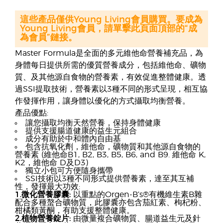
這些產品僅供Young Living會員購買。要成為
Young Living會員，請單擊此頁面頂部的“成
為會員”鏈接。
Master Formula是全面的多元維他命營養補充品，為
身體每日提供所需的優質營養成分，包括維他命、礦物
質、及其他源自食物的營養素，有效促進整體健康。透
過SSI提取技術，營養素以3種不同的形式呈現，相互協
作發揮作用，讓身體以優化的方式攝取均衡營養。
產品優點:
讓您攝取均衡天然營養，保持身體健康
提供支援腸道健康的益生元組合
成分有助於中和體內自由基
包含抗氧化劑，維他命，礦物質和其他源自食物的
營養素 (維他命B1, B2, B3, B5, B6, and B9. 維他命 K,
K2，維他命 D及D3)
獨立小包可方便隨身攜帶
SSI技術以3種不同形式提供營養素，達至其互補
性，發揮最大功效:
1.微化營養膠囊:
以重點的Orgen-B’s®有機維生素B雜
配合多種螯合礦物質，此膠囊亦包含茄紅素、枸杞粉、
柑橘類黃酮，有助支援整體健康。
2.植物營養錠片:
由微量複合礦物質、腸道益生元及針