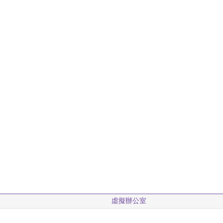
虛擬辦公室