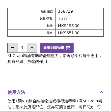
338729
項目編號
15 ml
數量/容量
HK$495.00
批發
HK$651.00
零售
新增到購物車
M-Grain精油有助於舒緩壓力，沿著頸部和肩部應用，
具有舒緩、放鬆的作用。
使用方法
使用1滴V-6綜合純植物油或橄欖油稀釋1滴M-Grain精
油，塗抺於所需部位。您亦可擴香使用，每日3次，每