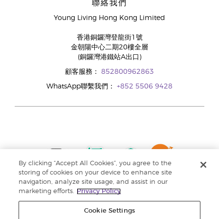
聯絡我們
Young Living Hong Kong Limited
香港銅鑼灣登龍街1號
金朝陽中心二期20樓全層
(銅鑼灣港鐵站A出口)
顧客服務：
852800962863
WhatsApp聯繫我們：
+852 5506 9428
By clicking “Accept All Cookies”, you agree to the
storing of cookies on your device to enhance site
navigation, analyze site usage, and assist in our
marketing efforts.
Privacy Policy
Cookie Settings