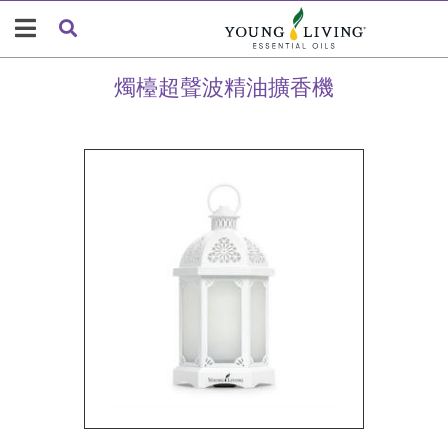
燭檯超聲波精油擴香機