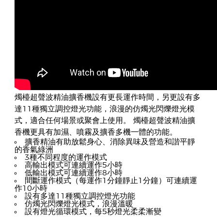
燭檯超聲波精油擴香機設有更長運作時間，另更設有多
達11種獨立調控燈光功能，浪漫的仿燭光閃爍燈光模
式，適合任何場景或聚會上使用。 燭檯超聲波精油擴
香機更具有加濕、噴霧及擴香多機一體的功能。
擴香精油有助放鬆身心、消除異味及營造和諧平靜
的香氣綠洲
3種不同程度的運作模式
高輸出模式可連續運作5小時
低輸出模式可連續運作8小時
間斷運作模式（每運作1分鐘靜止1分鐘）可連續運
作10小時
設有多達11種獨立調控燈光功能
仿燭光閃爍燈光模式，浪漫溫暖
設有燈光循環模式，每5秒燈光柔柔漸變