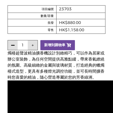
23703
項目編號
數量/容量
HK$880.00
批發
HK$1,158.00
零售
新增到購物車
燭檯超聲波精油擴香機設計別緻精巧，可以作為居家或
辦公室裝飾，為任何空間提供高雅點綴，帶來香氣繚繞
的氛圍。高級細緻的金屬與玻璃材質，打造經典的蠟燭
檯式造型，更具有多種燈光調控功能，並可長時間擴香
時您喜愛的精油，隨心營造專屬於您的芳香綠洲。