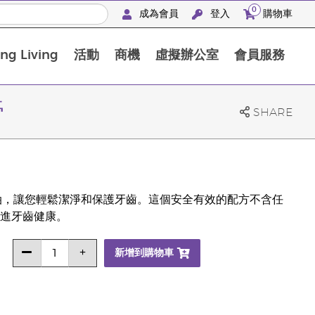
0
成為會員
登入
購物車
g Living
活動
商機
虛擬辦公室
會員服務
BLOOM膠原亮膚飲高級體驗套裝
膏
SHARE
que精油，讓您輕鬆潔淨和保護牙齒。這個安全有效的配方不含任
進牙齒健康。
新增到購物車