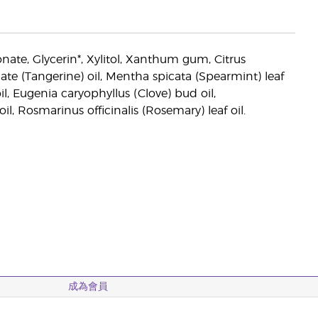
ate, Glycerin*, Xylitol, Xanthum gum, Citrus
ulate (Tangerine) oil, Mentha spicata (Spearmint) leaf
il, Eugenia caryophyllus (Clove) bud oil,
 Rosmarinus officinalis (Rosemary) leaf oil.
成為會員