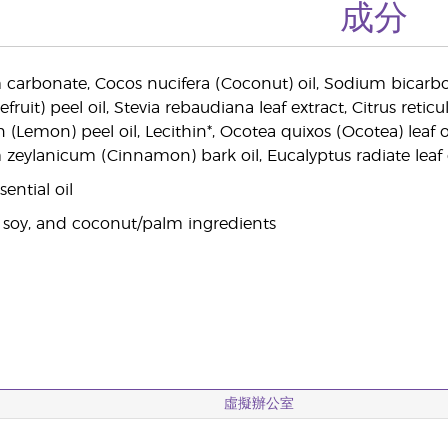
成分
 carbonate, Cocos nucifera (Coconut) oil, Sodium bicarbon
fruit) peel oil, Stevia rebaudiana leaf extract, Citrus retic
on (Lemon) peel oil, Lecithin*, Ocotea quixos (Ocotea) leaf o
lanicum (Cinnamon) bark oil, Eucalyptus radiate leaf oil,
ential oil
 soy, and coconut/palm ingredients
虛擬辦公室