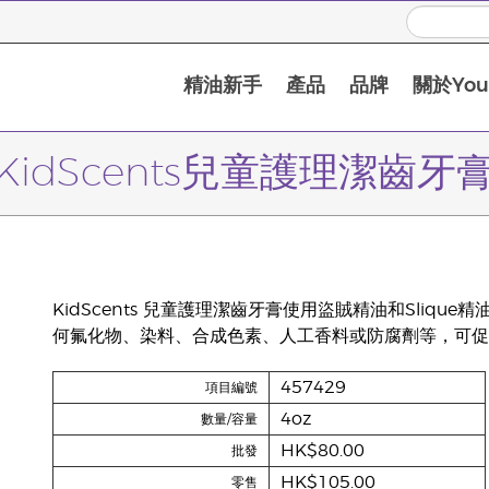
精油新手
產品
品牌
關於Youn
KidScents兒童護理潔齒牙
KidScents 兒童護理潔齒牙膏使用盜賊精油和Sli
何氟化物、染料、合成色素、人工香料或防腐劑等，可促
457429
項目編號
4oz
數量/容量
HK$80.00
批發
HK$105.00
零售