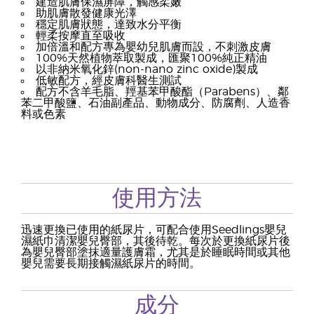
建造肌膚保濕屏障，觸感柔嫩
助肌膚散發健康光澤
穩定肌膚狀態，達致水分平衡
輕柔按摩直至吸收
加倍溫和配方專為嬰幼兒肌膚而設，不刺激皮膚
100%天然植物萃取製成，匯聚100%純正精油
以非納米氧化鋅(non-nano zinc oxide)製成
低敏配方，經皮膚科醫生測試
配方不含羊毛脂、羥基苯甲酸酯（Parabens）、鄰
苯二甲酸鹽、石油副產品、動物成分、防腐劑、人造香
料或色素
使用方法
迅速更換已使用的紙尿片，可配合使用Seedlings嬰兒
濕紙巾清潔嬰兒臀部，其後待乾。每次於更換紙尿片後
為嬰兒臀部塗抹適量護膚霜，尤其是於睡眠時間或其他
嬰兒需要長期接觸濕紙尿片的時間。
成分