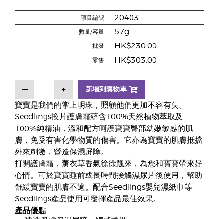
20403
項目編號
57g
數量/容量
HK$230.00
批發
HK$303.00
零售
新增到購物車
寶寶是我們的掌上明珠，照顧他們更加不容有失。
Seedlings換片護膚霜蘊含100%天然植物萃取及
100%純精油，溫和配方呵護寶寶臀部幼嫩敏感的肌
膚，免受有害化學物質的傷害。它亦為寶寶的肌膚抵擋
外來刺激，營造保濕屏障。
打開護膚霜，薰衣草香氣徐徐飄來，為您和寶寶帶來好
心情。可於寶寶睡前或長時間接觸濕尿片後使用，幫助
舒緩寶寶的肌膚不適。配合Seedlings嬰兒濕紙巾等
Seedlings產品使用可發揮產品最佳效果。
產品優點