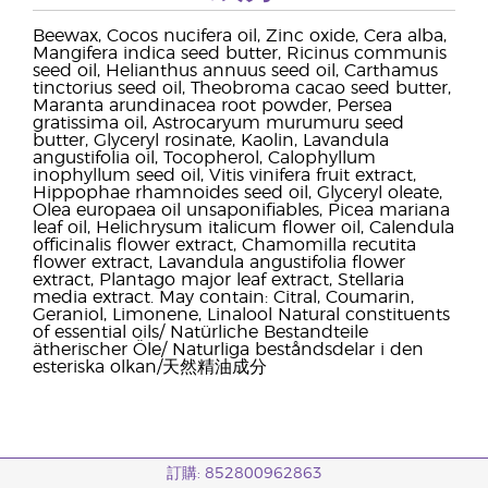
Beewax, Cocos nucifera oil, Zinc oxide, Cera alba,
Mangifera indica seed butter, Ricinus communis
seed oil, Helianthus annuus seed oil, Carthamus
tinctorius seed oil, Theobroma cacao seed butter,
Maranta arundinacea root powder, Persea
gratissima oil, Astrocaryum murumuru seed
butter, Glyceryl rosinate, Kaolin, Lavandula
angustifolia oil, Tocopherol, Calophyllum
inophyllum seed oil, Vitis vinifera fruit extract,
Hippophae rhamnoides seed oil, Glyceryl oleate,
Olea europaea oil unsaponifiables, Picea mariana
leaf oil, Helichrysum italicum flower oil, Calendula
officinalis flower extract, Chamomilla recutita
flower extract, Lavandula angustifolia flower
extract, Plantago major leaf extract, Stellaria
media extract. May contain: Citral, Coumarin,
Geraniol, Limonene, Linalool Natural constituents
of essential oils/ Natürliche Bestandteile
ätherischer Öle/ Naturliga beståndsdelar i den
esteriska olkan/天然精油成分
訂購: 852800962863