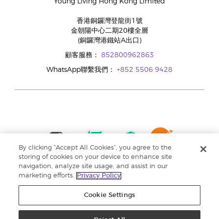
Young Living Hong Kong Limited
香港銅鑼灣登龍街1號
金朝陽中心二期20樓全層
(銅鑼灣港鐵站A出口)
顧客服務：
852800962863
WhatsApp聯繫我們：
+852 5506 9428
By clicking “Accept All Cookies”, you agree to the
storing of cookies on your device to enhance site
navigation, analyze site usage, and assist in our
marketing efforts.
Privacy Policy
Cookie Settings