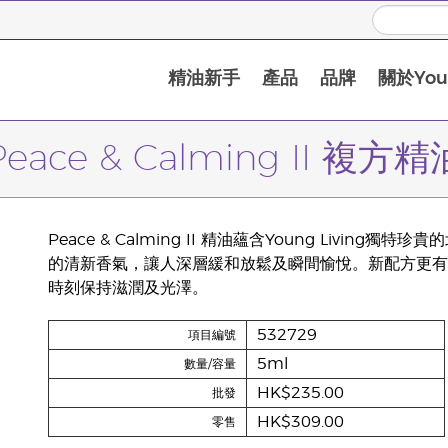
精油新手
產品
品牌
關於Youn
Peace & Calming II 複方精
Peace & Calming II 精油蘊含Young Liv
的清新香氣，讓人深層緩和放鬆及瞬間愉悅。新配方更有
時刻保持滋潤及光澤。
532729
項目編號
5ml
數量/容量
HK$235.00
批發
HK$309.00
零售