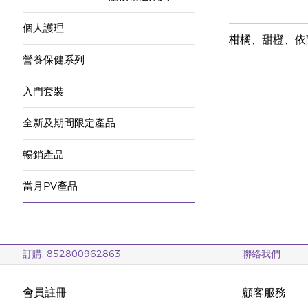
個人護理
柑橘、甜橙、依
營養保健系列
入門套裝
全新及期間限定產品
暢銷產品
當月PV產品
訂購: 852800962863
聯絡我們
會員註冊
顧客服務