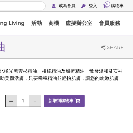
0
成為會員
登入
購物車
g Living
活動
商機
虛擬辦公室
會員服務
BLOOM膠原亮膚飲高級體驗套裝
油
SHARE
ing獨特珍貴的北極光黑雲杉精油、柑橘精油及甜橙精油，散發溫和及安神
助美顏活膚，只要稀釋精油並輕拍肌膚，讓您的幼嫩肌膚
新增到購物車