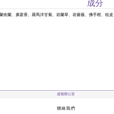
成分
蘭依蘭、廣藿香、羅馬洋甘菊、岩蘭草、岩薔薇、佛手柑、桂皮
虛擬辦公室
聯絡我們