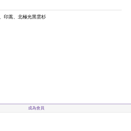
、印蒿、北極光黑雲杉
成為會員