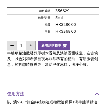
356629
項目編號
5ml
數量/容量
HK$280.00
批發
HK$368.00
零售
新增到購物車
牛膝草精油散發醇厚樹木香氣及淡淡香甜味道，在古埃
及、以色列和希臘被視為非常稀有的精油，有助激發創
意，於冥想時擴香更可幫助淨化思緒，潔淨心靈。
使用方法
以1滴V-6™綜合純植物油或橄欖油稀釋1滴牛膝草精油