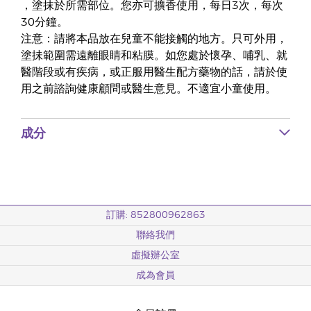
，塗抹於所需部位。您亦可擴香使用，每日3次，每次
30分鐘。
注意：請將本品放在兒童不能接觸的地方。只可外用，
塗抺範圍需遠離眼睛和粘膜。如您處於懷孕、哺乳、就
醫階段或有疾病，或正服用醫生配方藥物的話，請於使
用之前諮詢健康顧問或醫生意見。不適宜小童使用。
成分
訂購: 852800962863
聯絡我們
虛擬辦公室
成為會員