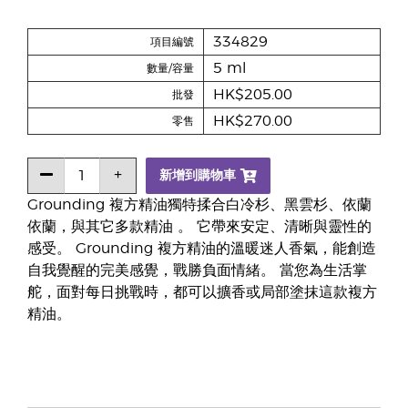
334829
項目編號
5 ml
數量/容量
HK$205.00
批發
HK$270.00
零售
新增到購物車
Grounding 複方精油獨特揉合白冷杉、黑雲杉、依蘭
依蘭，與其它多款精油 。 它帶來安定、清晰與靈性的
感受。 Grounding 複方精油的溫暖迷人香氣，能創造
自我覺醒的完美感覺，戰勝負面情緒。 當您為生活掌
舵，面對每日挑戰時，都可以擴香或局部塗抹這款複方
精油。