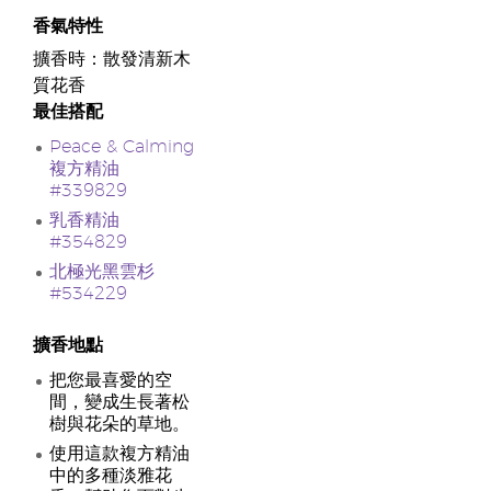
香氣特性
擴香時：散發清新木
質花香
最佳搭配
Peace & Calming
複方精油
#339829
乳香精油
#354829
北極光黑雲杉
#534229
擴香地點
把您最喜愛的空
間，變成生長著松
樹與花朵的草地。
使用這款複方精油
中的多種淡雅花