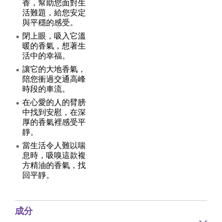
香，幫助您面對生
活難題，給您安定
與平穩的感受。
閉上眼，吸入它溫
暖的香氣，想著生
活中的幸福。
讓它的大地香氣，
陪您衝過交通高峰
時段的車流。
在心愛的人的臂膀
中找到安慰，在深
厚的香氣裡感受平
靜。
當生活令人難以喘
息時，吸嗅這款複
方精油的香氣，找
回平靜。
成分