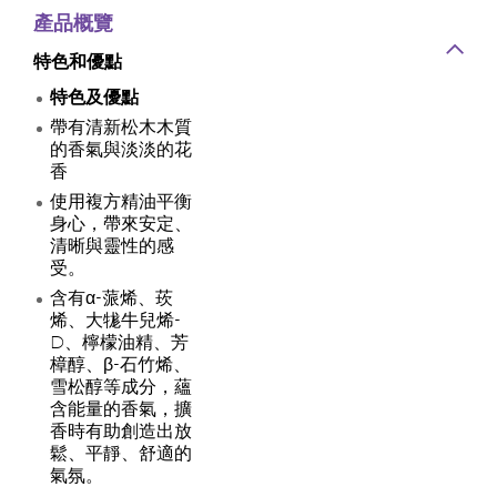
產品概覽
特色和優點
特色及優點
帶有清新松木木質
的香氣與淡淡的花
香
使用複方精油平衡
身心，帶來安定、
清晰與靈性的感
受。
含有α-蒎烯、莰
烯、大牻牛兒烯-
D、檸檬油精、芳
樟醇、β-石竹烯、
雪松醇等成分，蘊
含能量的香氣，擴
香時有助創造出放
鬆、平靜、舒適的
氣氛。