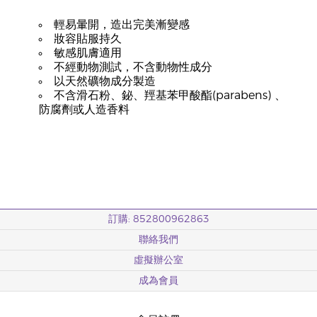
輕易暈開，造出完美漸變感
妝容貼服持久
敏感肌膚適用
不經動物測試，不含動物性成分
以天然礦物成分製造
不含滑石粉、鉍、羥基苯甲酸酯(parabens) 、
防腐劑或人造香料
訂購: 852800962863
聯絡我們
虛擬辦公室
成為會員