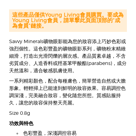
這些產品僅供Young Living會員購買。要成為
Young Living會員，請單擊此頁面頂部的“成
為會員”鏈接。
Savvy Minerals礦物眼影能為您的妝容添上巧妙色彩或
強烈個性。這色彩豐盈的礦物眼影系列，礦物粉末精緻
細滑，打造出光滑閃爍的層次感。產品質素卓越，不含
劣質成分、人造香料或羥基苯甲酸酯(parabens)，成分
天然溫和，適合敏感肌膚使用。
一系列精彩顏色，配合每種膚色，簡單營造自然或大膽
形象。輕輕掃上已能達到鮮明的妝容效果。容易調控色
調深淺，完美融合妝容，變化隨您所想。質感貼服持
久，讓您的妝容保持整天亮麗。
Size 0.8g
功效與特色
色彩豐盈，深淺調控容易