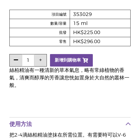
353029
項目編號
15 ml
數量/容量
HK$225.00
批發
HK$296.00
零售
新增到購物車
絲柏精油有一種清新的草本氣息，略有常綠植物的香
氣，清爽而醇厚的芳香讓您恍如置身於大自然的叢林一
般。
使用方法
把2-4滴絲柏精油塗抹在所需位置。有需要時可以V-6