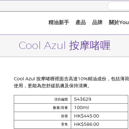
精油新手
產品
品牌
關於Youn
Cool Azul 按摩啫喱
Cool Azul 按摩啫喱裡面含高達10%精油成份，
使用，更能為您舒緩肌膚及保持清爽。
543629
項目編號
100ml
數量/容量
HK$445.00
批發
HK$586.00
零售