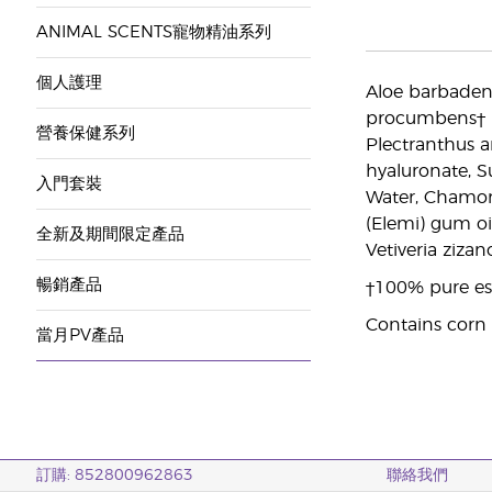
ANIMAL SCENTS寵物精油系列
個人護理
Aloe barbadensi
procumbens† (Wi
營養保健系列
Plectranthus a
hyaluronate, Su
入門套裝
Water, Chamomil
(Elemi) gum oil
全新及期間限定產品
Vetiveria zizan
暢銷產品
†100% pure ess
Contains corn
當月PV產品
訂購: 852800962863
聯絡我們