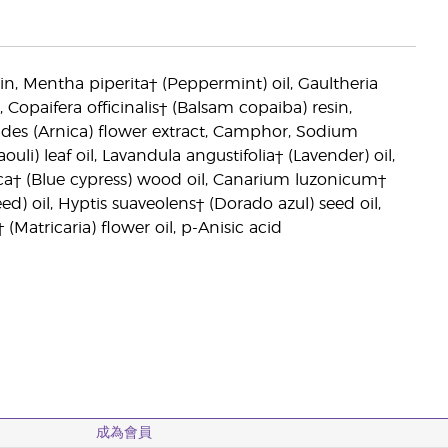
erin, Mentha piperita† (Peppermint) oil, Gaultheria
, Copaifera officinalis† (Balsam copaiba) resin,
ides (Arnica) flower extract, Camphor, Sodium
li) leaf oil, Lavandula angustifolia† (Lavender) oil,
opica† (Blue cypress) wood oil, Canarium luzonicum†
ed) oil, Hyptis suaveolens† (Dorado azul) seed oil,
 (Matricaria) flower oil, p-Anisic acid
成為會員