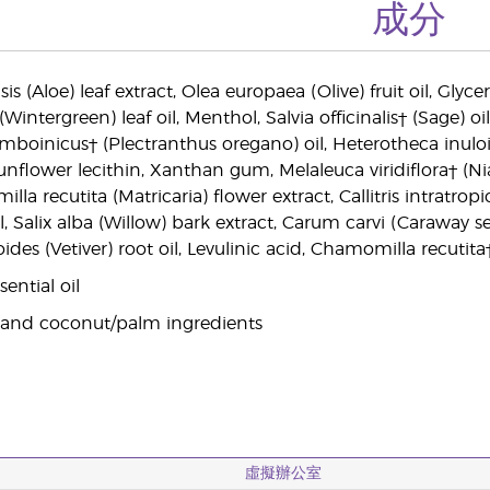
成分
s (Aloe) leaf extract, Olea europaea (Olive) fruit oil, Glyc
ntergreen) leaf oil, Menthol, Salvia officinalis† (Sage) oil
mboinicus† (Plectranthus oregano) oil, Heterotheca inulo
nflower lecithin, Xanthan gum, Melaleuca viridiflora† (Niaou
la recutita (Matricaria) flower extract, Callitris intratr
, Salix alba (Willow) bark extract, Carum carvi (Caraway se
oides (Vetiver) root oil, Levulinic acid, Chamomilla recutita†
ential oil
 and coconut/palm ingredients
虛擬辦公室