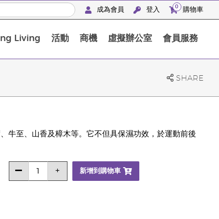
0
成為會員
登入
購物車
g Living
活動
商機
虛擬辦公室
會員服務
BLOOM膠原亮膚飲高級體驗套裝
SHARE
包括薄荷、牛至、山香及樟木等。它不但具保濕功效，於運動前後
新增到購物車