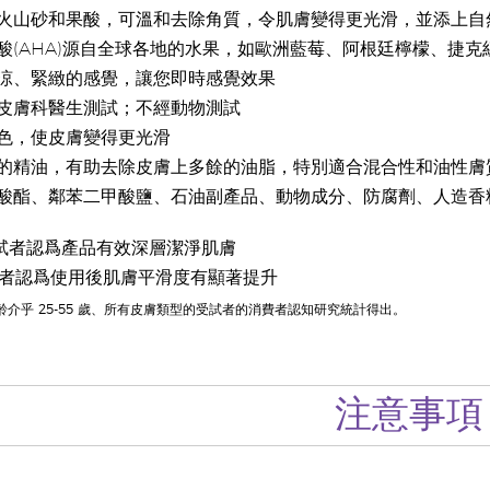
火山砂和果酸，可溫和去除角質，令肌膚變得更光滑，並添上自
酸(AHA)源自全球各地的水果，如歐洲藍莓、阿根廷檸檬、捷
涼、緊緻的感覺，讓您即時感覺效果
皮膚科醫生測試；不經動物測試
色，使皮膚變得更光滑
的精油，有助去除皮膚上多餘的油脂，特別適合混合性和油性膚
酸酯、鄰苯二甲酸鹽、石油副產品、動物成分、防腐劑、人造香
：
受試者認爲產品有效深層潔淨肌膚
試者認爲使用後肌膚平滑度有顯著提升
年齡介乎 25-55 歲、所有皮膚類型的受試者的消費者認知研究統計得出。
注意事項