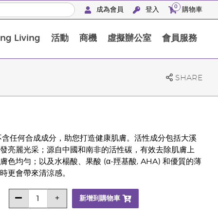
0
成為會員
登入
購物車
g Living
活動
商機
虛擬辦公室
會員服務
BLOOM膠原亮膚飲高級體驗套裝
SHARE
成分，不含任何合成成分，助您打造健康肌膚。活性成分包括大溪
發亮麗光采；源自中國和南非的活性碳，有效去除肌膚上
勻；以及水楊酸、果酸 (α-羥基酸, AHA) 和優質的薄
時更會帶來清涼感。
新增到購物車