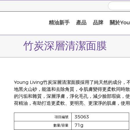
精油新手
產品
品牌
關於Youn
竹炭深層清潔面膜
Young Living竹炭深層清潔面膜採用了純天然的
地黑火山砂，能溫和去除角質，令肌膚變得更柔軟同時散
的污垢和雜質，深層淨膚，淨化毛孔，減少臉部瑕疵，使膚色均
荷精油，有助打造更柔軟、更明亮、更潔淨的肌膚，使用
35063
項目編號
71g
數量/容量