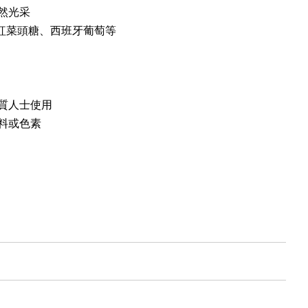
然光采
克紅菜頭糖、西班牙葡萄等
質人士使用
料或色素