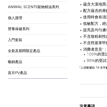
蘊含大溪地黑
ANIMAL SCENTS寵物精油系列
配方蘊含的果
使用時會有清
個人護理
低敏配方，經
營養保健系列
提亮及均匀膚
不含致粉刺性
入門套裝
不含羥基苯甲
消費者意見*
全新及期間限定產品
100%的
95%的受
暢銷產品
*上述數據由 19 名
當月PV產品
注意事項