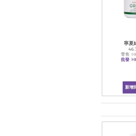
寧夏綠
46.
零售: H
批發: H
新增