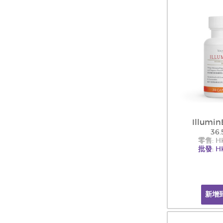
Illumin
36.
零售: H
批發: H
新增