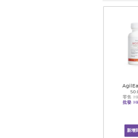
AgilEa
50.
零售: H
批發: H
新增