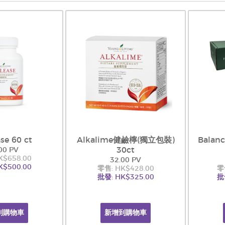
se 60 ct
Alkalime健鹼檸(獨立包裝)
Balan
30ct
00 PV
K$658.00
32.00 PV
K$500.00
零售: HK$428.00
零
批發: HK$325.00
批
到購物車
新增到購物車