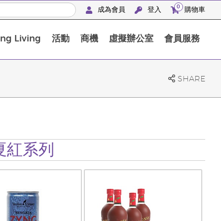
0
成為會員
登入
購物車
g Living
活動
商機
虛擬辦公室
會員服務
BLOOM膠原亮膚飲高級體驗套裝
SHARE
 寧夏紅系列