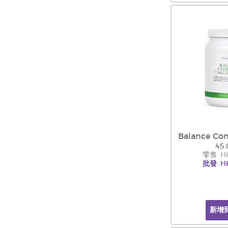
Balance Com
45.
零售: H
批發: H
新增