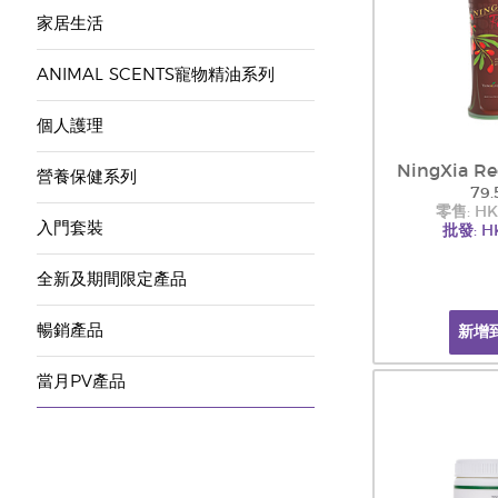
家居生活
ANIMAL SCENTS寵物精油系列
個人護理
NingXia R
營養保健系列
79.
零售: HK
入門套裝
批發: H
全新及期間限定產品
暢銷產品
新增
當月PV產品