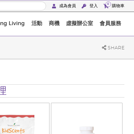
0
成為會員
登入
購物車
g Living
活動
商機
虛擬辦公室
會員服務
BLOOM膠原亮膚飲高級體驗套裝
SHARE
理