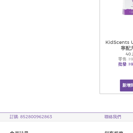
KidScent
寧配方
40.
零售: H
批發: H
新增
訂購: 852800962863
聯絡我們