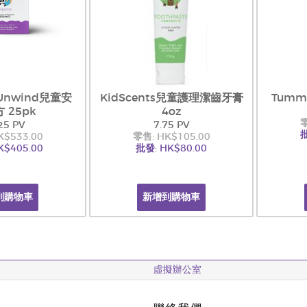
s Unwind兒童安
KidScents兒童護理潔齒牙膏
Tumm
 25pk
4oz
零
25 PV
7.75 PV
批
K$533.00
零售: HK$105.00
K$405.00
批發: HK$80.00
到購物車
新增到購物車
虛擬辦公室