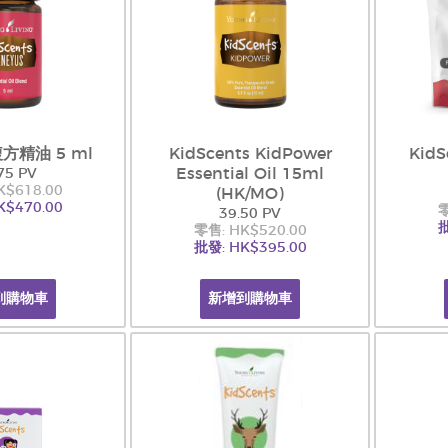
複方精油 5 ml
KidScents KidPower
KidS
Essential Oil 15ml
75 PV
K$618.00
(HK/MO)
K$470.00
零
39.50 PV
批
零售: HK$520.00
批發: HK$395.00
到購物車
新增到購物車