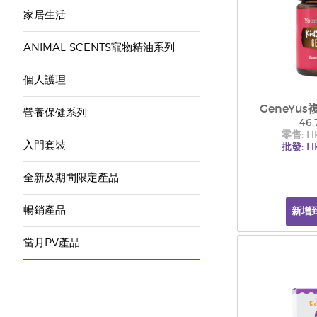
家居生活
ANIMAL SCENTS寵物精油系列
個人護理
GeneYus
營養保健系列
46.
零售: H
入門套裝
批發: H
全新及期間限定產品
暢銷產品
新增
當月PV產品