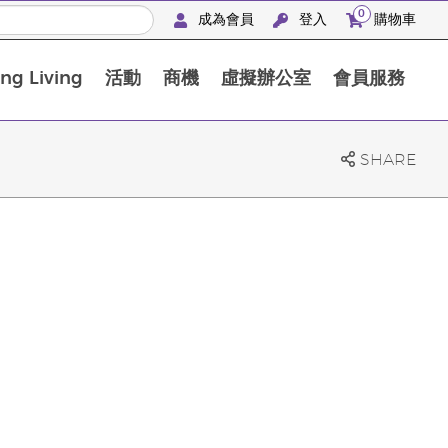
0
成為會員
登入
購物車
g Living
活動
商機
虛擬辦公室
會員服務
BLOOM膠原亮膚飲高級體驗套裝
SHARE