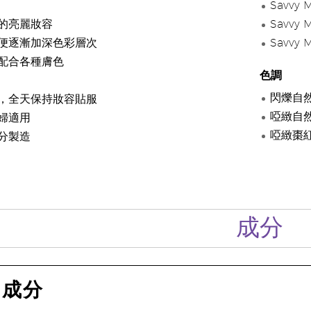
Savvy 
的亮麗妝容
Savvy 
便逐漸加深色彩層次
Savvy 
配合各種膚色
色調
閃爍自然
，全天保持妝容貼服
啞緻自然
婦適用
啞緻棗紅
分製造
成分
成分