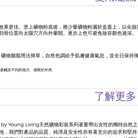
效果更佳。塗上礦物粉底後，將少量礦物粉灑於盒蓋上，以化妝
顴骨位置向太陽穴方向外暈開。逐步上色可避免妝容顏色過深。
nerals 礦物胭脂用法簡單，自然色調給予肌膚健康氣息，並全
兒童觸及不到的地方。僅限於外用。
了解更多
erals by Young Living天然礦物彩妝系列著重帶出女性的獨特
地，我們對產品的品質、純淨及安全性亦有著充分的追求和堅持