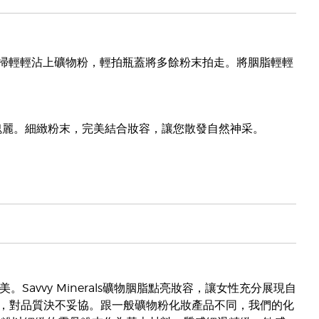
掃輕輕沾上礦物粉，輕拍瓶蓋將多餘粉末拍走。將胭脂輕輕
日保持瑰麗。細緻粉末，完美結合妝容，讓您散發自然神采。
自然之美。Savvy Minerals礦物胭脂點亮妝容，讓女性充分展現自
，對品質決不妥協。跟一般礦物粉化妝產品不同，我們的化