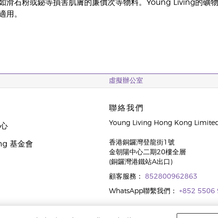
如滑石粉或鉍等損害肌膚的廉價次等物料。Young Living
適用。
虛擬辦公室
聯絡我們
Young Living Hong Kong Limite
中心
香港銅鑼灣登龍街1號
oung 基金會
金朝陽中心二期20樓全層
(銅鑼灣港鐵站A出口)
顧客服務：
852800962863
WhatsApp聯繫我們：
+852 5506