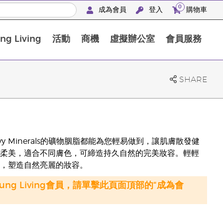
0
成為會員
登入
購物車
g Living
活動
商機
虛擬辦公室
會員服務
BLOOM膠原亮膚飲高級體驗套裝
SHARE
 Minerals的礦物胭脂都能為您輕易做到，讓肌膚散發健
柔美，適合不同膚色，可締造持久自然的完美妝容。輕輕
，塑造自然亮麗的妝容。
oung Living會員，請單擊此頁面頂部的“成為會