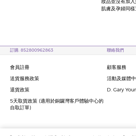
妝品並沒有加入
肌膚及孕婦同樣
訂購: 852800962863
聯絡我們
會員註冊
顧客服務
送貨服務政策
活動及媒體
退貨政策
D. Gary Y
5天取貨政策 (適用於銅鑼灣客戶體驗中心的
自取訂單)