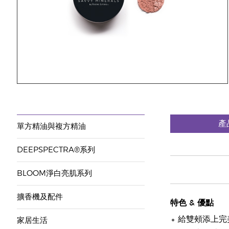
產
單方精油與複方精油
DEEPSPECTRA®系列
BLOOM淨白亮肌系列
擴香機及配件
特色
&
優點
給雙頰添上完
家居生活