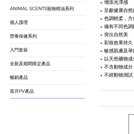
增添光澤感
ANIMAL SCENTS寵物精油系列
呈獻健康自然
色調輕柔，方
個人護理
備有不同色調
突出自然美
營養保健系列
彩妝效果持久
入門套裝
敏感肌膚及孕
以天然礦物成
全新及期間限定產品
不含動物成分
不經動物測試
暢銷產品
當月PV產品