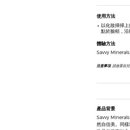
使用方法
以化妝掃掃上
點於臉頰，沿
體驗方法
Savvy Mi
注意事項
: 請放置在
產品背景
Savvy Min
然自信美。同樣