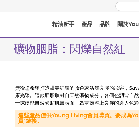
精油新手
產品
品牌
關於Youn
礦物胭脂：閃爍自然紅
無論您希望打造甜美紅潤的臉色或活潑亮澤的妝容，Savvy
康光采。這款胭脂取材自天然礦物成分，各個色調皆自然
一抹便能自然緊貼肌膚表面，為雙頰添上亮麗的迷人色彩
這些產品僅供Young Living會員購買。要成為Y
員”鏈接。