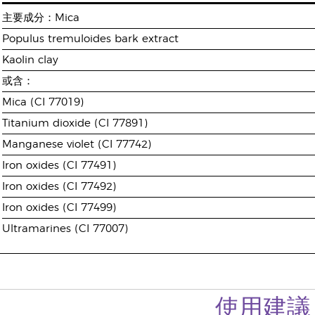
主要成分：Mica
Populus tremuloides bark extract
Kaolin clay
或含：
Mica (CI 77019)
Titanium dioxide (CI 77891)
Manganese violet (CI 77742)
Iron oxides (CI 77491)
Iron oxides (CI 77492)
Iron oxides (CI 77499)
Ultramarines (CI 77007)
使用建議