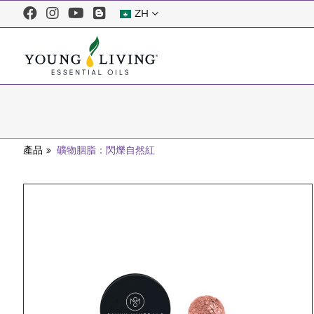
ZH
產品
礦物胭脂：閃爍自然紅