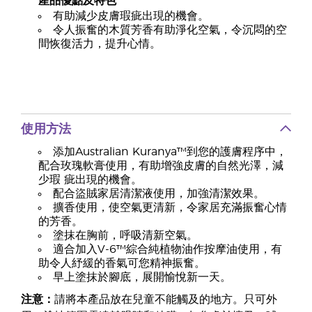
產品優點及特色
有助減少皮膚瑕疵出現的機會。
令人振奮的木質芳香有助淨化空氣，令沉悶的空
間恢復活力，提升心情。
使用方法
添加Australian Kuranya™到您的護膚程序中，
配合玫瑰軟膏使用，有助增強皮膚的自然光澤，減
少瑕 疵出現的機會。
配合盜賊家居清潔液使用，加強清潔效果。
擴香使用，使空氣更清新，令家居充滿振奮心情
的芳香。
塗抹在胸前，呼吸清新空氣。
適合加入V-6™綜合純植物油作按摩油使用，有
助令人紓緩的香氣可您精神振奮。
早上塗抹於腳底，展開愉悅新一天。
注意：
請將本產品放在兒童不能觸及的地方。只可外