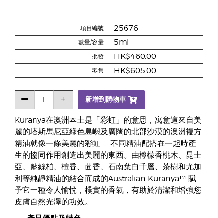
25676
項目編號
5ml
數量/容量
HK$460.00
批發
HK$605.00
零售
新增到購物車
Kuranya在澳洲本土是「彩虹」的意思，寓意這來自美
麗的塔斯馬尼亞綠色島嶼及廣闊的北部沙漠的澳洲複方
精油就像一條美麗的彩虹 — 不同精油配搭在一起時產
生的協同作用創造出美麗的東西。由檸檬香桃木、昆士
亞、藍絲柏、檀香、茴香、石南葉白千層、茶樹和尤加
利等純靜精油的結合而成的Australian Kuranya™ 賦
予它一種令人愉悅，樸實的香氣，有助於清潔和增強您
皮膚自然光澤的功效。