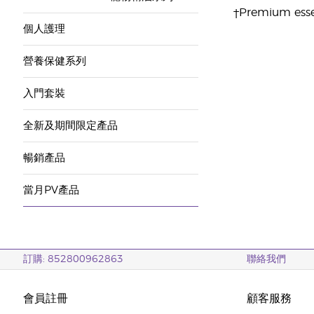
†Premium essen
個人護理
營養保健系列
入門套裝
全新及期間限定產品
暢銷產品
當月PV產品
訂購: 852800962863
聯絡我們
會員註冊
顧客服務