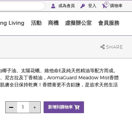
0
成為會員
登入
購物車
g Living
活動
商機
虛擬辦公室
會員服務
BLOOM膠原亮膚飲高級體驗套裝
SHARE
香配方) 由椰子油、太陽花蠟、維他命E及純天然精油等配方而成。
及丁香精油，AromaGuard Meadow Mist香體
肌膚全日保持乾爽！香體膏更不含鋁鹽，是追求天然生活
新增到購物車