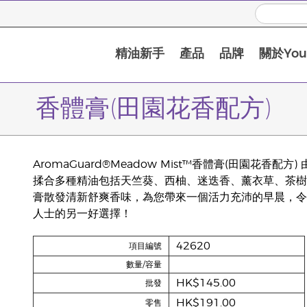
精油新手
產品
品牌
關於Youn
香體膏(田園花香配方)
AromaGuard®Meadow Mist™香體膏(田園花
揉合多種精油包括天竺葵、西柚、迷迭香、薰衣草、茶樹、尼古拉
膏散發清新舒爽香味，為您帶來一個活力充沛的早晨，令
人士的另一好選擇！
42620
項目編號
數量/容量
HK$145.00
批發
HK$191.00
零售