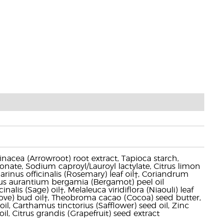
inacea (Arrowroot) root extract, Tapioca starch,
onate, Sodium caproyl/Lauroyl lactylate, Citrus limon
rinus officinalis (Rosemary) leaf oil†, Coriandrum
itrus aurantium bergamia (Bergamot) peel oil
inalis (Sage) oil†, Melaleuca viridiflora (Niaouli) leaf
Clove) bud oil†, Theobroma cacao (Cocoa) seed butter,
il, Carthamus tinctorius (Safflower) seed oil, Zinc
l, Citrus grandis (Grapefruit) seed extract