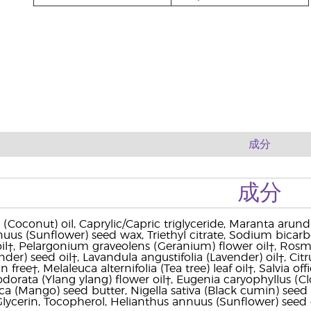
成分
成分
(Coconut) oil, Caprylic/Capric triglyceride, Maranta arund
uus (Sunflower) seed wax, Triethyl citrate, Sodium bicarb
il†, Pelargonium graveolens (Geranium) flower oil†, Rosma
nder) seed oil†, Lavandula angustifolia (Lavender) oil†, C
ree†, Melaleuca alternifolia (Tea tree) leaf oil†, Salvia offic
odorata (Ylang ylang) flower oil†, Eugenia caryophyllus (
a (Mango) seed butter, Nigella sativa (Black cumin) seed o
Glycerin, Tocopherol, Helianthus annuus (Sunflower) seed oi