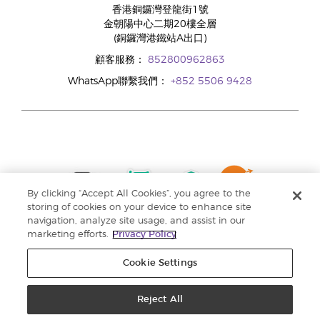
香港銅鑼灣登龍街1號
金朝陽中心二期20樓全層
(銅鑼灣港鐵站A出口)
顧客服務：
852800962863
WhatsApp聯繫我們：
+852 5506 9428
By clicking “Accept All Cookies”, you agree to the
storing of cookies on your device to enhance site
navigation, analyze site usage, and assist in our
marketing efforts.
Privacy Policy
Cookie Settings
Reject All
版權所有 © 2024 Young Living Essential Oils. 保留一切權利。 |
私隱權政策 |