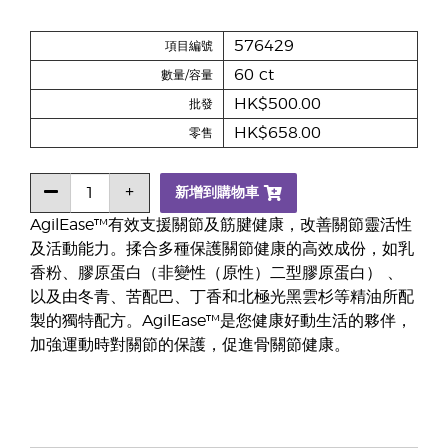
576429
項目編號
60 ct
數量/容量
HK$500.00
批發
HK$658.00
零售
新增到購物車
AgilEase™有效支援關節及筋腱健康，改善關節靈活性
及活動能力。揉合多種保護關節健康的高效成份，如乳
香粉、膠原蛋白（非變性（原性）二型膠原蛋白） 、
以及由冬青、苦配巴、丁香和北極光黑雲杉等精油所配
製的獨特配方。AgilEase™是您健康好動生活的夥伴，
加強運動時對關節的保護，促進骨關節健康。