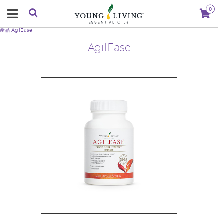
0
產品
AgilEase
AgilEase