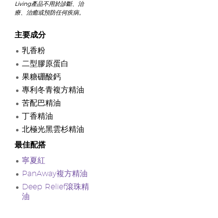
Living產品不用於診斷、治
療、治癒或預防任何疾病。
主要成分
乳香粉
二型膠原蛋白
果糖硼酸鈣
專利冬青複方精油
苦配巴精油
丁香精油
北極光黑雲杉精油
最佳配搭
寧夏紅
PanAway複方精油
Deep Relief滾珠精
油