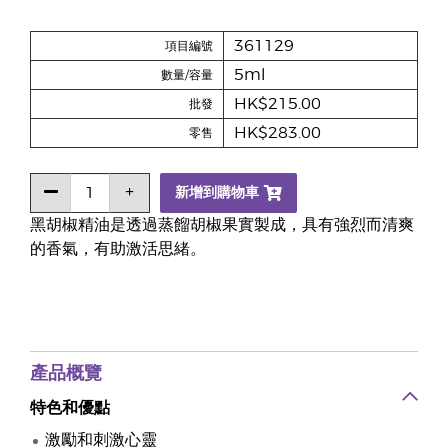
361129
項目編號
5ml
數量/容量
HK$215.00
批發
HK$283.00
零售
新增到購物車
黑胡椒精油是透過蒸餾胡椒果實製成，具有強烈而清爽
的香氣，有助激活思緒。
產品概覽
特色和優點
激勵和刺激心靈