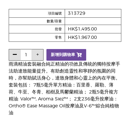
313729
項目編號
數量/容量
HK$1,495.00
批發
HK$1,967.00
零售
新增到購物車
雨滴精油套裝融合純正精油的功效及傳統的獨特按摩手
法助達致能量提升。有助創造靈性和寧靜的氛圍的同
時，亦幫助賦活身心，達致身體和心靈上的內在平衡。
套裝包括： 7瓶5毫升單方精油：百里香、羅勒、薄
荷、牛至、冬青、柏樹及馬鬱蘭精油； 2瓶5毫升複方
精油: Valor™, Aroma Siez™； 2支236毫升按摩油：
Ortho® Ease Massage Oil按摩油及V-6™綜合純植物
油