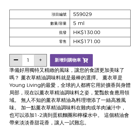
559029
項目編號
5 ml
數量/容量
HK$130.00
批發
HK$171.00
零售
新增到購物車
準備好用獨特又精緻的風味，讓您的食譜更加美味了
嗎？ 薰衣草精油調味料就是最棒的選擇。 薰衣草是
Young Living的最愛，全球的人都將它用於擴香與身體
局部，現在以薰衣草精油調味料之姿，驚豔飲食應用領
域。 無人不知的薰衣草精油為料理增添了一絲高雅風
味。 加一點薰衣草精油調味料在雞肉或羊肉滷汁中，
也可以添加1-2滴到蛋糕麵團和檸檬水中。 這個精油會
帶來淡淡香甜花香，讓人一試難忘。