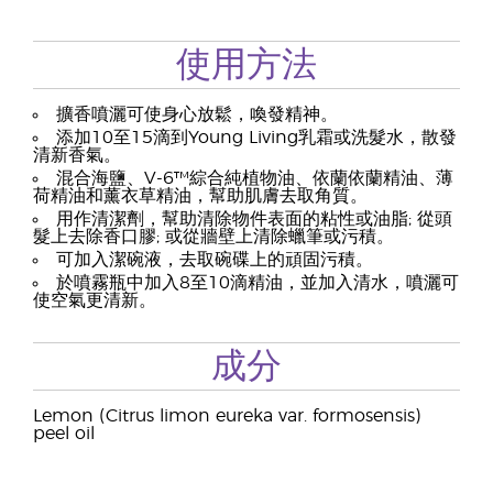
使用方法
擴香噴灑可使身心放鬆，喚發精神。
添加10至15滴到Young Living乳霜或洗髮水，散發
清新香氣。
混合海鹽、V-6™綜合純植物油、依蘭依蘭精油、薄
荷精油和薰衣草精油，幫助肌膚去取角質。
用作清潔劑，幫助清除物件表面的粘性或油脂; 從頭
髮上去除香口膠; 或從牆壁上清除蠟筆或污積。
可加入潔碗液，去取碗碟上的頑固污積。
於噴霧瓶中加入8至10滴精油，並加入清水，噴灑可
使空氣更清新。
成分
Lemon (Citrus limon eureka var. formosensis)
peel oil