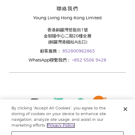
聯絡我們
Young Living Hong Kong Limited
香港銅鑼灣登龍街1號
金朝陽中心二期20樓全層
(銅鑼灣港鐵站A出口)
顧客服務：
852800962863
WhatsApp聯繫我們：
+852 5506 9428
By clicking “Accept All Cookies”, you agree to the
storing of cookies on your device to enhance site
navigation, analyze site usage, and assist in our
marketing efforts.
Privacy Policy