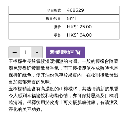
468529
項目編號
5ml
數量/容量
HK$125.00
批發
HK$164.00
零售
新增到購物車
玉檸檬生長於氣候溫暖潮濕的台灣。一般的檸檬會隨著
顏色變得鮮黃而散發香氣，而玉檸檬即使在成熟時也是
保持鮮綠色，使其油份保存於果實內，在收割後散發出
更加濃郁芳香的果味。
玉檸檬精油含有高濃度的d-檸檬稀，其熱情清新的果香
令人感到幸福愉悅和激勵心情，亦可保持思緒及目標明
確清晰。稀釋後用於皮膚上可支援肌膚健康，有清潔及
淨化的美容功效。