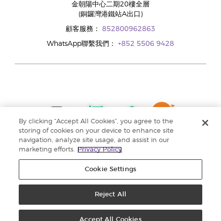
金朝陽中心二期20樓全層
(銅鑼灣港鐵站A出口)
顧客服務：
852800962863
WhatsApp聯繫我們：
+852 5506 9428
By clicking “Accept All Cookies”, you agree to the
storing of cookies on your device to enhance site
navigation, analyze site usage, and assist in our
marketing efforts.
Privacy Policy
Cookie Settings
Reject All
版權所有 © 2024 Young Living Essential Oils. 保留一切權利。 |
私隱權政策 |
收集個人資料聲明
Accept All Cookies